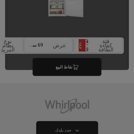
فئة
نوع
69 سم
كفاءة
عرض
نظام
الطاقة
التبريد
نقاط البيع
حدد بلدك