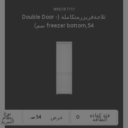
WHC18 T111
ثلاجةفريزرمتكاملة (Double Door -
freezer bottom,54 سم)
نوع
فئة كفاءة
NO
54 سم
عرض
نظام
الطاقة
التبريد