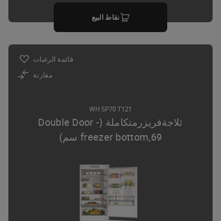
نقاط البيع
قائمة الرغبات
مقارنة
WH SP70 T121
ثلاجةفريزرمتكاملة (Double Door -
freezer bottom,69 سم)