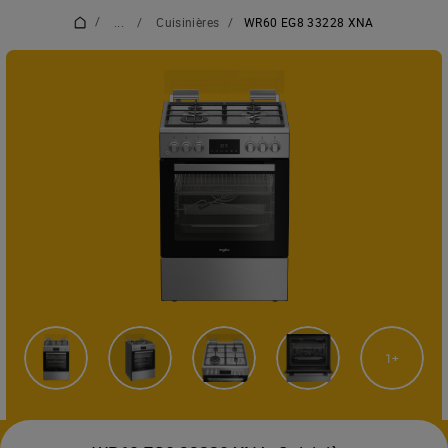
/
...
/
Cuisinières
/
WR60 EG8 33228 XNA
1