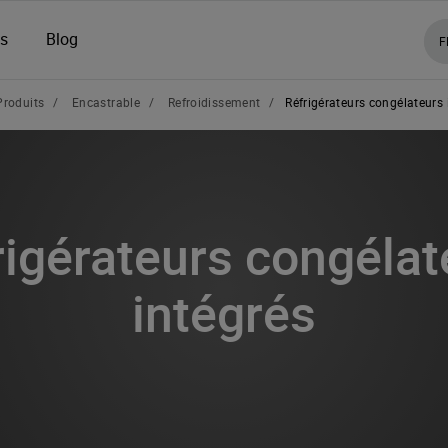
ns
Blog
F
Produits
/
Encastrable
/
Refroidissement
/
Réfrigérateurs congélateurs 
rigérateurs congélat
intégrés