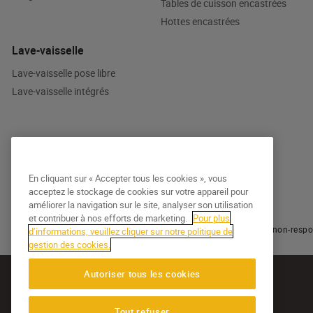
Tables de cuisson encastrées
Hottes encastrées
Lave-vaisselle
Lave-vaisselle pose libre
Lave-vaisselle intégrés
En cliquant sur « Accepter tous les cookies », vous
Blog
acceptez le stockage de cookies sur votre appareil pour
améliorer la navigation sur le site, analyser son utilisation
et contribuer à nos efforts de marketing.
Pour plus
© 2026 Whirlpool
Politique relative aux cookies
Avis de non-respo
d’informations, veuillez cliquer sur notre politique de
gestion des cookies.
Autoriser tous les cookies
Tout refuser