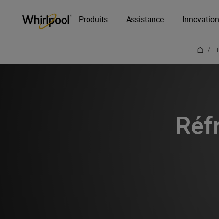
Main content starts here
Produits
Assistance
Innovatio
/
Réf