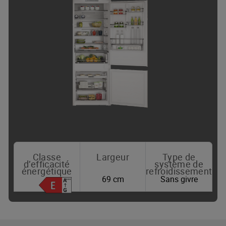
Classe
Largeur
Type de
d’efficacité
système de
énergétique
refroidissement
69 cm
Sans givre
Où acheter