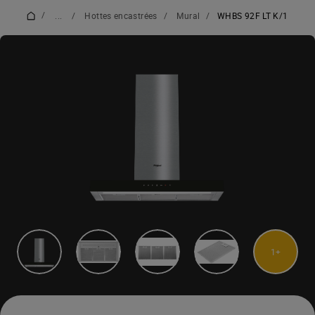
/
...
/
Hottes encastrées
/
Mural
/
WHBS 92F LT K/1
1