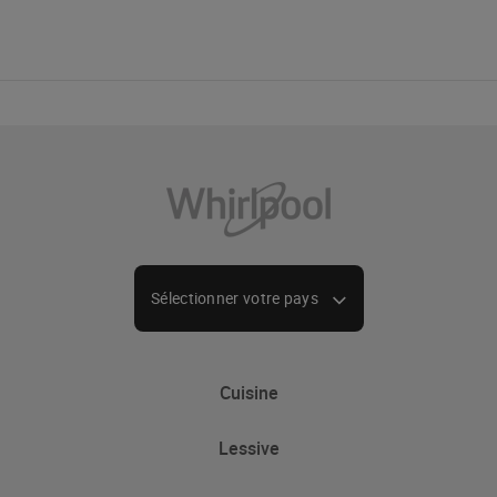
Classe d’efficacité de
D
filtration de graisse
Consommation totale
277 W
d’énergie
Tension
220-240
Sélectionner votre pays
Fréquence
50/60
Cuisine
Lessive
Refroidissement