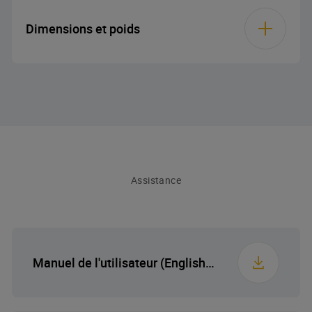
Consommation totale
Conception du filtre
Filtre à grille
118 W
d’énergie
métallique
Dimensions et poids
Tension
220-240
Hauteur
13.3 cm
Fréquence
50/60
Largeur
59.9 cm
Assistance
Profondeur
51 cm
Poids
0.9 kg
Manuel de l'utilisateur (English (United States))
Hauteur emballée
15.2 cm