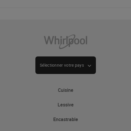
Sélectionner votre pays
Cuisine
Lessive
Refroidissement
Encastrable
Réfrigérateurs
Lave-Linge