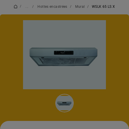
/
...
/
Hottes encastrées
/
Mural
/
WSLK 65 LS X