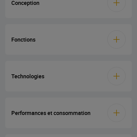
Conception
Couleur
Inox
Fonctions
Contrôles
Slider
Nombre de niveaux
3
Type d’illumination
Éclairage® LED
de puissance
Technologies
Nombre d’ampoules
1
Nombre de filtres à
1
graisse
Performances et consommation
Alimentation par
3 W
ampoules