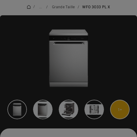
/
...
/
Grande Taille
/
WFO 3O33 PL X
1