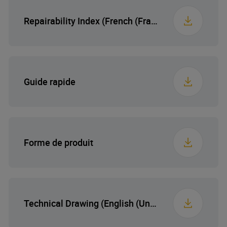
Largeur emballée
62.5 cm
Repairability Index (French (France))
Profondeur emballée
67.5 cm
Poids emballé
49 kg
Guide rapide
Forme de produit
Technical Drawing (English (United States))