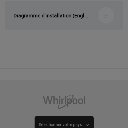
Type d’ouverture de
Drop-front with
porte
handle.
Poids emballé
45 kg
Diagramme d'installation (English (United States))
Verrouillage d’enfant
Sélectionner votre pays