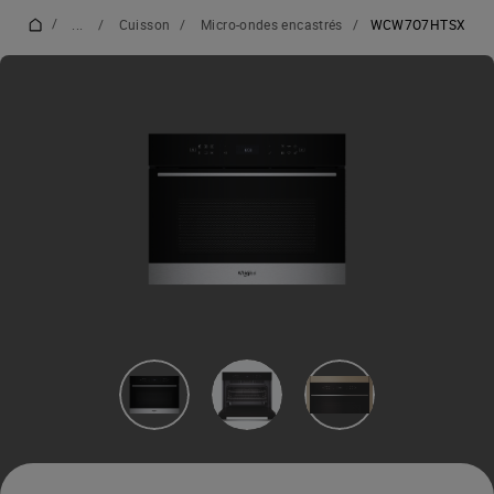
/
...
/
Cuisson
/
Micro-ondes encastrés
/
WCW7O7HTSX