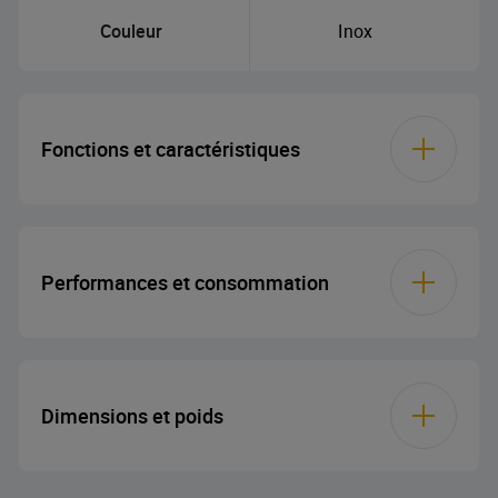
Couleur
Inox
Fonctions et caractéristiques
Puissance maximale
950 W
des micro-ondes
Performances et consommation
Nombre de niveaux
7
de puissance
Pouvoir
3200 W
Dimensions et poids
Griller
Tension
220-240