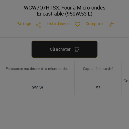
WCW7O7HTSX: Four à Micro-ondes
Encastrable (950W,53 L)
Partager
Liste d'envies
Comparer
Où acheter
Puissance maximale des micro-ondes
Capacité de cavité
Co
950 W
53