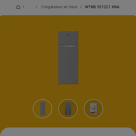
/
...
/
Congélateur en Haut
/
WTMS 551221 XNA