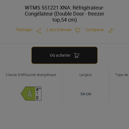
WTMS 551221 XNA: Réfrigérateur-
Congélateur (Double Door - freezer
top,54 cm)
Partager
Liste d'envies
Comparer
Où acheter
Classe d’efficacité énergétique
Largeur
Type de
54 cm