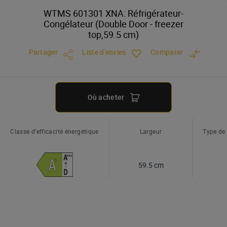
WTMS 601301 XNA: Réfrigérateur-
Congélateur (Double Door - freezer
top,59.5 cm)
Partager
Liste d'envies
Comparer
Où acheter
Classe d’efficacité énergétique
Largeur
Type de
59.5 cm