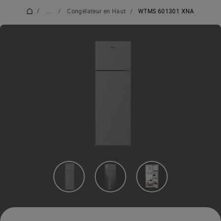
/
...
/
Congélateur en Haut
/
WTMS 601301 XNA