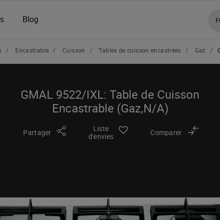
ns
Blog
F
s
/
Encastrable
/
Cuisson
/
Tables de cuisson encastrées
/
Gaz
/
GMAL 9522/IXL: Table de Cuisson
Encastrable (Gaz,N/A)
Liste
Partager
Comparer
d'envies