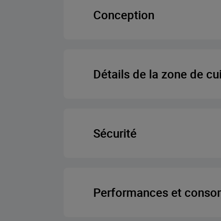
Conception
Couleur
Conception de la plaque 
PractiClean®
Détails de la zone de cu
Type de support de pa
Type d’allumag
Configuration des br
Sécurité
Dispositif de sécurité à gaz pour
Performances et cons