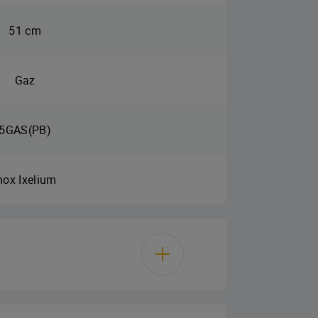
51 cm
Gaz
5GAS(PB)
nox Ixelium
Gaz