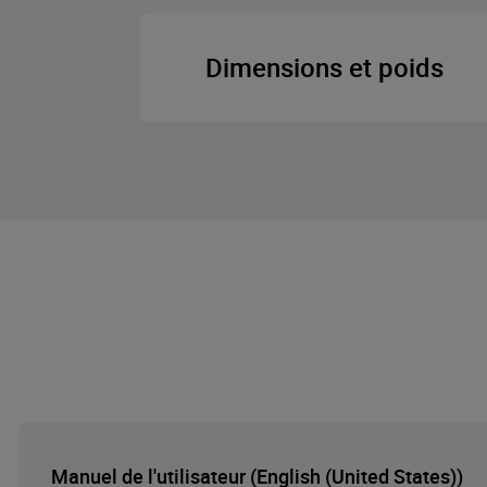
Tension
Dimensions et poids
Fréquence
Hauteur
Largeur
Profondeur
Poids
Hauteur emball
Manuel de l'utilisateur (English (United States))