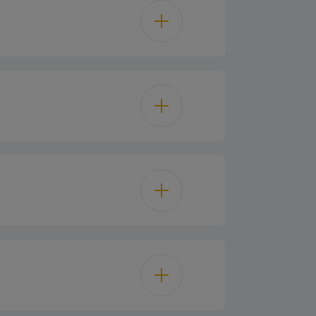
nox Ixelium
Inox
Ixelium
 de poêle en fonte
umage intégré
5GAS(PB)
netic for each burner