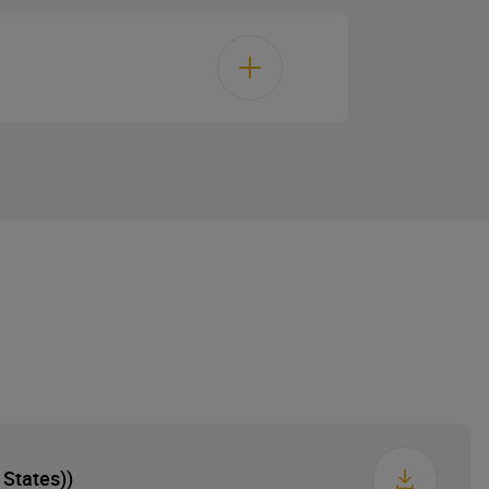
220-240
50/60
4.1 cm
86 cm
51 cm
16 kg
19 cm
 States))