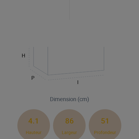
H
P
l
Dimension (cm)
4.1
86
51
Hauteur
Largeur
Profondeur