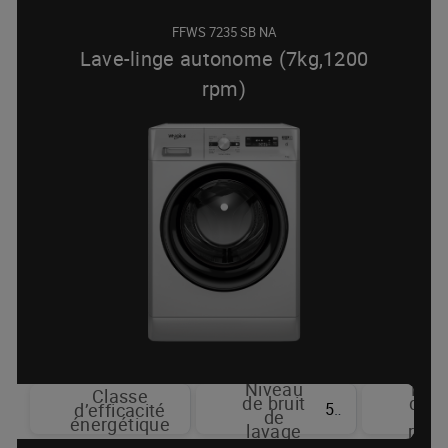
FFWS 7235 SB NA
Lave-linge autonome (7kg,1200
rpm)
Niveau
Niv
Classe
de bruit
de b
A++
59 dBA
d’efficacité
de
d
énergétique
lavage
rota