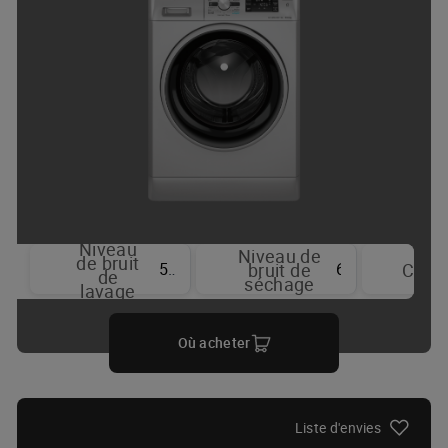
Niveau
Niveau de
de bruit
55 dBA
61
bruit de
Coul
de
séchage
lavage
Où acheter
Liste d'envies