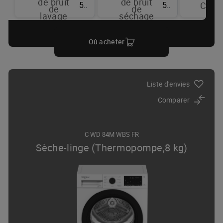
de bruit
de bruit
53 dBA
59 dBA
Coul
de
de
lavage
séchage
Où acheter
Liste d'envies
Comparer
C WD 84M WBS FR
Sèche-linge (Thermopompe,8 kg)