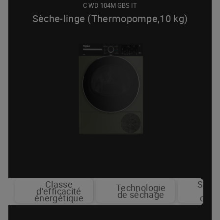
C WD 104M GBS IT
Sèche-linge (Thermopompe,10 kg)
Classe
Séch
Technologie
Thermopomp
d’efficacité
pa
de séchage
énergétique
capt