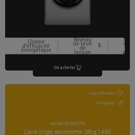
Niveau
Niv
Classe
de bruit
de b
52 dBA
d’efficacité
de
d
énergétique
lavage
rota
Où acheter
Liste d'envies
Comparer
W6 88S SILENCE FR
Lave-linge autonome (8kg,1400