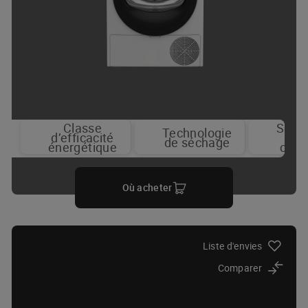
Classe
Séch
Technologie
Thermopomp
d’efficacité
pa
de séchage
énergétique
capt
Où acheter
Liste d'envies
Comparer