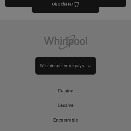
Où acheter
Sélectionner votre pays
Cuisine
Lessive
Refroidissement
Encastrable
Réfrigérateurs
Lave-Linge