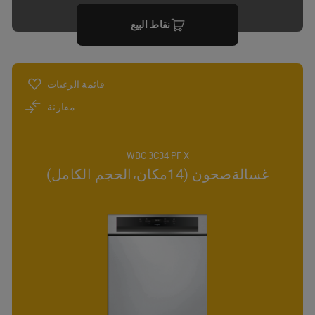
نقاط البيع
قائمة الرغبات
مقارنة
WBC 3C34 PF X
غسالةصحون (14مكان،الحجم الكامل)