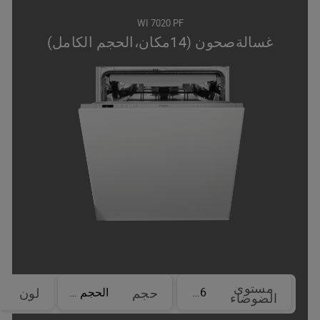
WI 7020 PF
غسالةصحون (14مكان،الحجم الكامل)
مستوى
46 dBA
الحجم الكامل
حجم
لون
الضوضاء