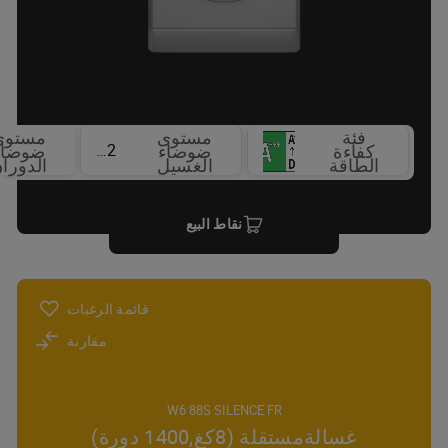
فئة
مستوى
مستوى
52 dBA
كفاءة
ضوضاء
ضوضاء
الطاقة
الغسيل
الدورا
نقاط البيع
قائمة الرغبات
مقارنة
W6 88S SILENCE FR
غسالةمستقلة (8كغ,1400 دورة)