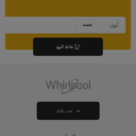
فضة
لون
نقاط البيع
حدد بلدك