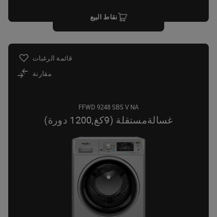
نقاط البيع
قائمة الرغبات
مقارنة
FFWD 9248 SBS V NA
غسالةمستقلة (9كغ,1200 دورة)