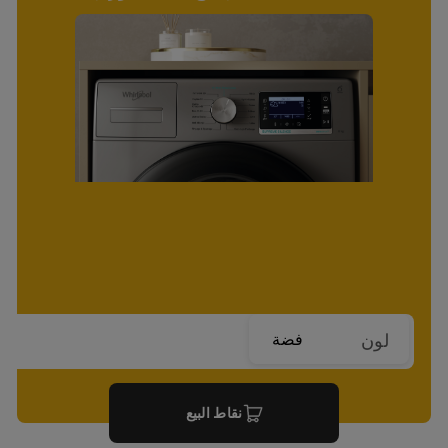
فضة
لون
نقاط البيع