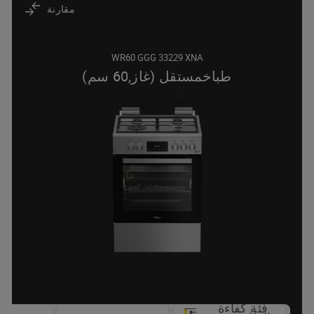
مقارنة
WR60 GGG 33229 XNA
طباخمستقل (غاز,60 سم)
فئة كفاءة